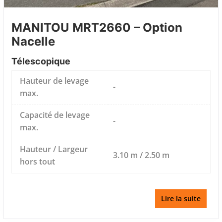
MANITOU MRT2660 – Option
Nacelle
Télescopique
Hauteur de levage
-
max.
Capacité de levage
-
max.
Hauteur / Largeur
3.10 m / 2.50 m
hors tout
Lire la suite