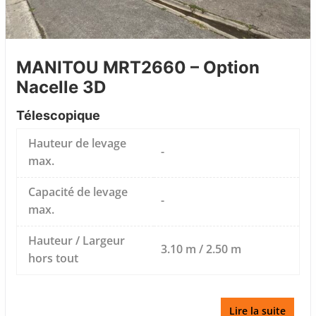
MANITOU MRT2660 – Option
Nacelle 3D
Télescopique
Hauteur de levage
-
max.
Capacité de levage
-
max.
Hauteur / Largeur
3.10 m / 2.50 m
hors tout
Lire la suite