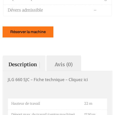
Dévers admissible
–
Réserver la machine
Description
Avis (0)
JLG 660 SJC – Fiche technique – Cliquez ici
Hauteur de travail
22 m
Déport max. de travail (centre machine)
17.30 m