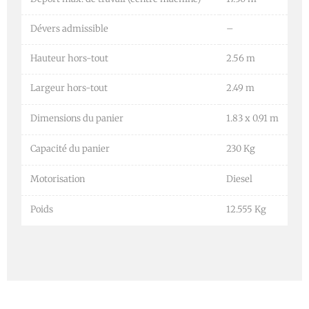
Dévers admissible
–
Hauteur hors-tout
2.56 m
Largeur hors-tout
2.49 m
Dimensions du panier
1.83 x 0.91 m
Capacité du panier
230 Kg
Motorisation
Diesel
Poids
12.555 Kg