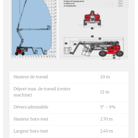
Hauteur de travail
20 m
Déport max. de travail (centre
12 m
machine)
Dévers admissible
5° – 9%
Hauteur hors-tout
2.70 m
Largeur hors-tout
2.40 m