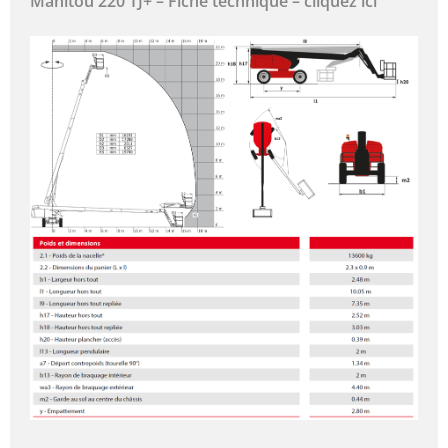
Manitou 220 TJ+ – Fiche technique – cliquez ici