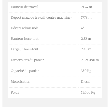
Hauteur de travail
21.74 m
Déport max. de travail (centre machine)
17.78 m
Dévers admissible
4°
Hauteur hors-tout
2.52 m
Largeur hors-tout
2.48 m
Dimensions du panier
2.3 x 0.90 m
Capacité du panier
350 Kg
Motorisation
Diesel
Poids
13.600 Kg