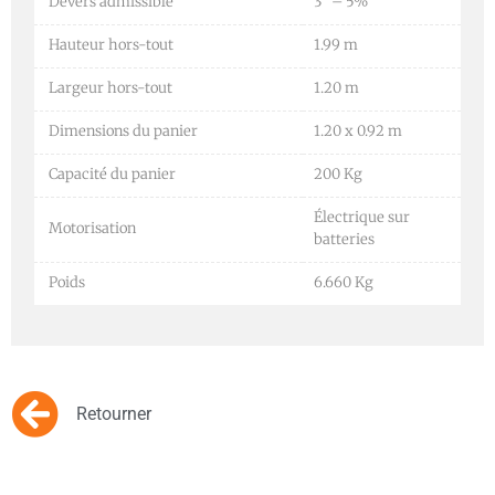
Dévers admissible
3° – 5%
Hauteur hors-tout
1.99 m
Largeur hors-tout
1.20 m
Dimensions du panier
1.20 x 0.92 m
Capacité du panier
200 Kg
Électrique sur
Motorisation
batteries
Poids
6.660 Kg
Retourner